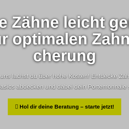
e Zähne leicht g
 optimalen Zahn­zu
che­rung
s lachst du über hohe Kosten! Entdecke Zahn­zu
Basics abdecken und dabei dein Portemonnaie
Hol dir deine Beratung – starte jetzt!