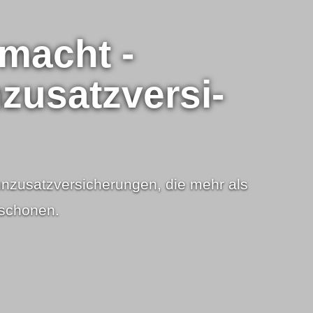
emacht -
­satz­ver­si­
­satz­ver­si­che­rungen, die mehr als
 schonen.