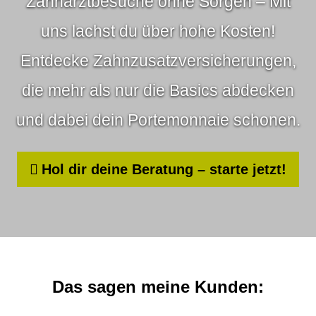
Zahnarztbesuche ohne Sorgen – Mit
uns lachst du über hohe Kosten!
Entdecke Zahn­zu­satz­ver­si­che­rungen,
die mehr als nur die Basics abdecken
und dabei dein Portemonnaie schonen.
Hol dir deine Beratung – starte jetzt!
Das sagen meine Kunden: