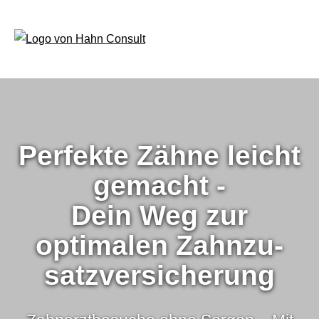
Perfekte Zähne leicht
gemacht -
Dein Weg zur
optimalen Zahn­zu­
satz­ver­si­che­rung