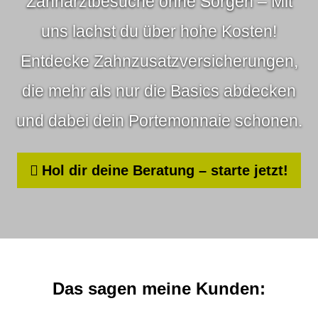
Zahnarztbesuche ohne Sorgen – Mit
uns lachst du über hohe Kosten!
Entdecke Zahn­zu­satz­ver­si­che­rungen,
die mehr als nur die Basics abdecken
und dabei dein Portemonnaie schonen.
Hol dir deine Beratung – starte jetzt!
Das sagen meine Kunden: