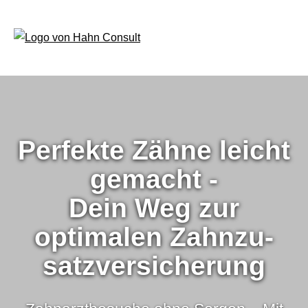
Perfekte Zähne leicht
gemacht -
Dein Weg zur
optimalen Zahn­zu­
satz­ver­si­che­rung