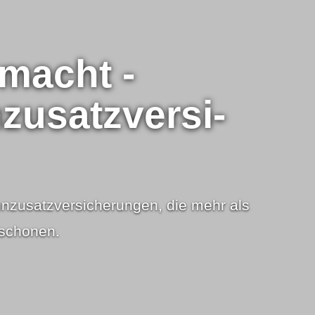
emacht -
­satz­ver­si­
­satz­ver­si­che­rungen, die mehr als
 schonen.