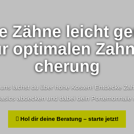
e Zähne leicht g
 optimalen Zahn­zu
che­rung
s lachst du über hohe Kosten! Entdecke Zahn­zu
Basics abdecken und dabei dein Portemonnaie
Hol dir deine Beratung – starte jetzt!